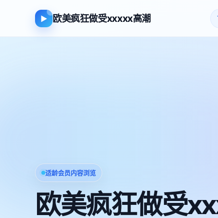
欧美疯狂做受xxxxx高潮
▶
适龄会员内容浏览
欧美疯狂做受xx