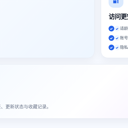
🔐
访问更
适龄
✓
账号
✓
隐私
✓
签、更新状态与收藏记录。